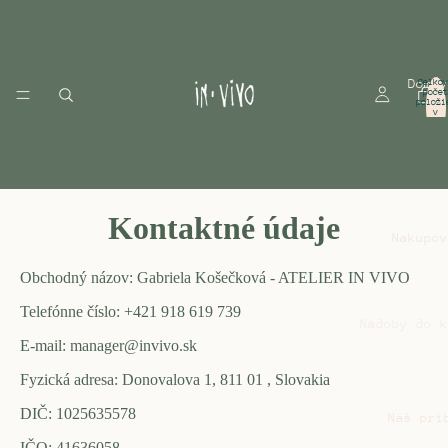
Domov
Celkov
počet
položi
v
košíku
0
Kontaktné údaje
Nakupov
Obchodný názov: Gabriela Košečková - ATELIER IN VIVO
Telefónne číslo: +421 918 619 739
Nádoby do k
E-mail: manager@invivo.sk
Šálka,
O
Fyzická adresa: Donovalova 1, 811 01 , Slovakia
hrnček
o
,
C
DIČ: 1025635578
Náš prí
nádoba
i
IČO: 41636058