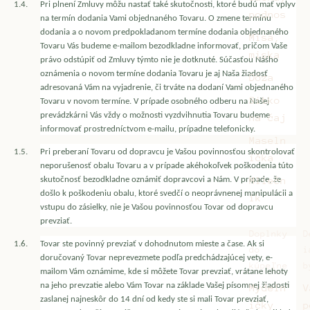
1.4.
Pri plnení Zmluvy môžu nastať také skutočnosti, ktoré budú mať vplyv
podnos
na termín dodania Vami objednaného Tovaru. O zmene termínu
dodania a o novom predpokladanom termíne dodania objednaného
Misa,
Tovaru Vás budeme e-mailom bezodkladne informovať, pričom Vaše
miska
právo odstúpiť od Zmluvy týmto nie je dotknuté. Súčasťou Nášho
oznámenia o novom termíne dodania Tovaru je aj Naša žiadosť
Dóza
adresovaná Vám na vyjadrenie, či trváte na dodaní Vami objednaného
Sitko
Tovaru v novom termíne. V prípade osobného odberu na Našej
prevádzkárni Vás vždy o možnosti vyzdvihnutia Tovaru budeme
na čaj
informovať prostredníctvom e-mailu, prípadne telefonicky.
Maseln
1.5.
Pri preberaní Tovaru od dopravcu je Vašou povinnosťou skontrolovať
ička
neporušenosť obalu Tovaru a v prípade akéhokoľvek poškodenia túto
Mliečn
skutočnosť bezodkladne oznámiť dopravcovi a Nám. V prípade, že
došlo k poškodeniu obalu, ktoré svedčí o neoprávnenej manipulácii a
ik
vstupu do zásielky, nie je Vašou povinnosťou Tovar od dopravcu
prevziať.
Doplnky
D
1.6.
Tovar ste povinný prevziať v dohodnutom mieste a čase. Ak si
do
i
doručovaný Tovar neprevezmete podľa predchádzajúcej vety, e-
kúpeľne
b
mailom Vám oznámime, kde si môžete Tovar prevziať, vrátane lehoty
na jeho prevzatie alebo Vám Tovar na základe Vašej písomnej žiadosti
Mydeln
V
zaslanej najneskôr do 14 dní od kedy ste si mali Tovar prevziať,
ičky
p