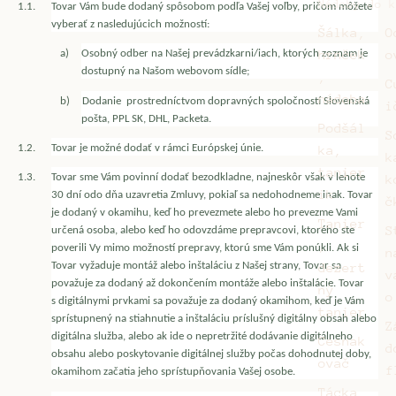
Nádoby do k
1.1.
Tovar Vám bude dodaný spôsobom podľa Vašej voľby, pričom môžete
vyberať z nasledujúcich možností:
Šálka,
O
hrnček
o
a)
Osobný odber na Našej prevádzkarni/iach, ktorých zoznam je
dostupný na Našom webovom sídle;
,
C
nádoba
b)
Dodanie
prostredníctvom dopravných spoločností Slovenská
i
pošta, PPL SK, DHL, Packeta.
Podšál
S
ka,
1.2.
Tovar je možné dodať v rámci Európskej únie.
k
tanier
k
1.3.
Tovar sme Vám povinní dodať bezodkladne, najneskôr však v lehote
ik
30 dní odo dňa uzavretia Zmluvy, pokiaľ sa nedohodneme inak. Tovar
č
je dodaný v okamihu, keď ho prevezmete alebo ho prevezme Vami
Tanier
S
určená osoba, alebo keď ho odovzdáme prepravcovi, ktorého ste
,
poverili Vy mimo možností prepravy, ktorú sme Vám ponúkli. Ak si
n
dezert
Tovar vyžaduje montáž alebo inštaláciu z Našej strany, Tovar sa
v
považuje za dodaný až dokončením montáže alebo inštalácie. Tovar
ný
o
s digitálnymi prvkami sa považuje za dodaný okamihom, keď je Vám
tanier
sprístupnený na stiahnutie a inštaláciu príslušný digitálny obsah alebo
Z
digitálna služba, alebo ak ide o nepretržité dodávanie digitálneho
Cesnak
d
obsahu alebo poskytovanie digitálnej služby počas dohodnutej doby,
ovač
f
okamihom začatia jeho sprístupňovania Vašej osobe.
Tácka,